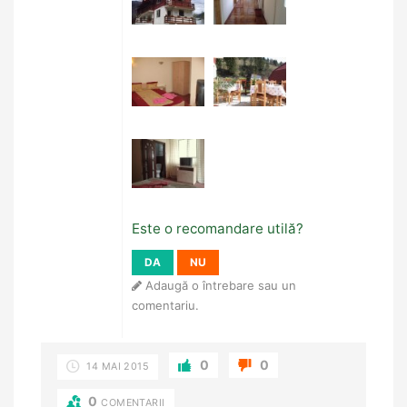
Este o recomandare utilă?
DA
NU
Adaugă o întrebare sau un
comentariu.
0
0
14 MAI 2015
0
COMENTARII