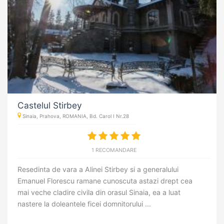
Castelul Stirbey
Sinaia, Prahova, ROMANIA, Bd. Carol I Nr.28
1 RECOMANDARE
Resedinta de vara a Alinei Stirbey si a generalului
Emanuel Florescu ramane cunoscuta astazi drept cea
mai veche cladire civila din orasul Sinaia, ea a luat
nastere la doleantele ficei domnitorului ...