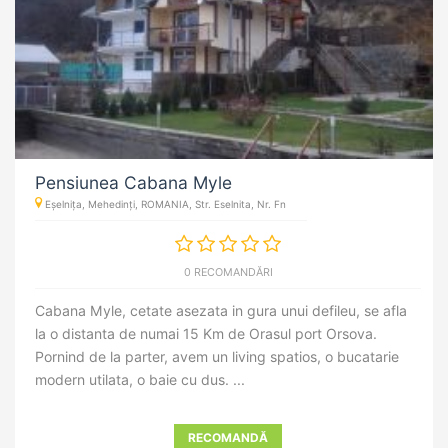
Pensiunea Cabana Myle
Eșelnița, Mehedinți, ROMANIA, Str. Eselnita, Nr. Fn
0 RECOMANDĂRI
Cabana Myle, cetate asezata in gura unui defileu, se afla
la o distanta de numai 15 Km de Orasul port Orsova.
Pornind de la parter, avem un living spatios, o bucatarie
modern utilata, o baie cu dus. ...
RECOMANDĂ