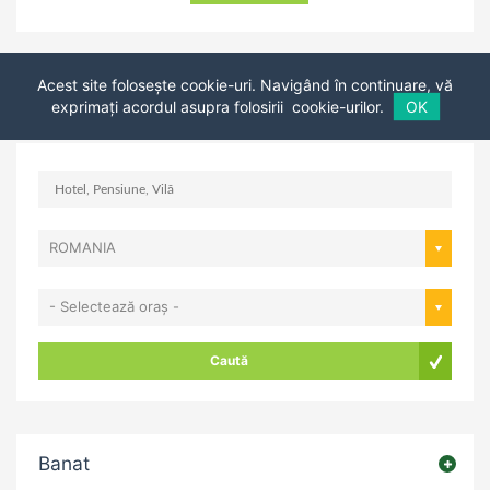
Acest site folosește cookie-uri. Navigând în continuare, vă
...
1
2
3
4
8
exprimați acordul asupra folosirii
cookie-urilor.
OK
ROMANIA
- Selectează oraș -
Caută
Banat