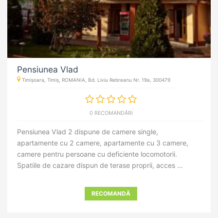
Pensiunea Vlad
Timișoara, Timiș, ROMANIA, Bd. Liviu Rebreanu Nr. 19a, 300479
0 RECOMANDĂRI
Pensiunea Vlad 2 dispune de camere single,
apartamente cu 2 camere, apartamente cu 3 camere,
camere pentru persoane cu deficiente locomotorii.
Spatiile de cazare dispun de terase proprii, acces ...
RECOMANDĂ