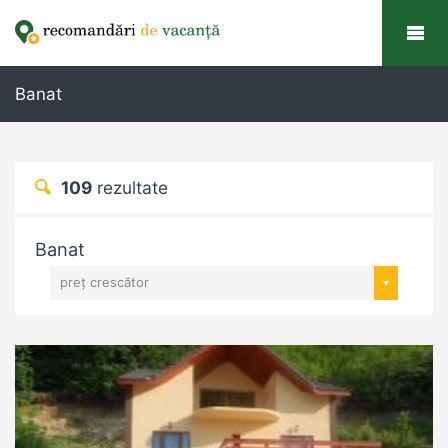
Banat
109
rezultate
Banat
preț crescător