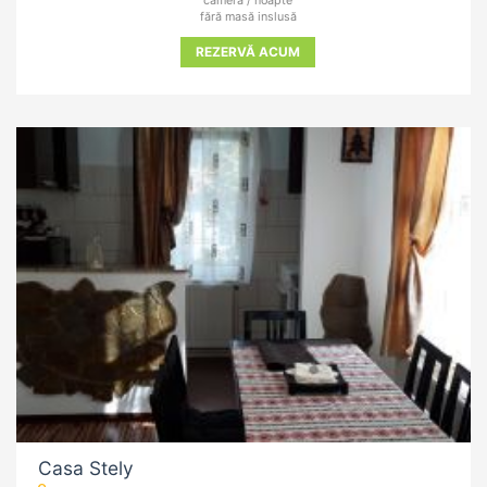
cameră / noapte
fără masă inslusă
REZERVĂ ACUM
Casa Stely