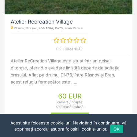
Atelier Recreation Village
Râșnov, Brașov, ROMANIA, Dn73, Zona Panicel
0 RECOMANDĂRI
Atelier ReCreation Village este situat într-un peisaj
pitoresc, oferind o evadare liniștită departe de agitația
orașului. Aflat pe drumul DN73, între Râșnov și Bran,
acest refugiu fermecător este ......
60 EUR
cameră / noapte
fără masă inslusă
REZERVĂ ACUM
Acest site folosește cookie-uri. Navigând în continuare, vă
exprimați acordul asupra folosirii
cookie-urilor.
OK