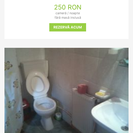
250 RON
cameră / noapte
fără masă inslusă
REZERVĂ ACUM