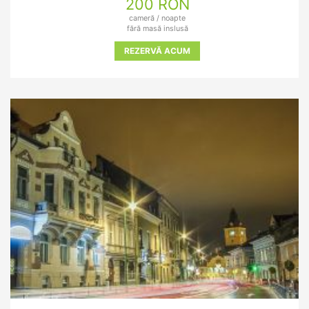
200 RON
cameră / noapte
fără masă inslusă
REZERVĂ ACUM