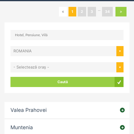
...
1
2
3
34
ROMANIA
- Selectează oraș -
Caută
Valea Prahovei
Muntenia