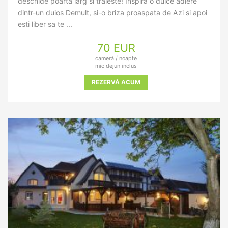
deschide poarta larg si traieste! Inspira o dulce adiere
dintr-un duios Demult, si-o briza proaspata de Azi si apoi
esti liber sa te ...
70 EUR
cameră / noapte
mic dejun inclus
REZERVĂ ACUM