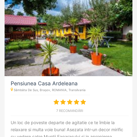
Pensiunea Casa Ardeleana
Sâmbăta De Sus, Brașov, ROMANIA, Transilvania
7 RECOMANDĂRI
Un loc de poveste departe de agitatie ce te îmbie la
relaxare si multa voie buna! Asezata intr-un decor mirific
cu vedere catre Muntii Fagarasului si in apropierea