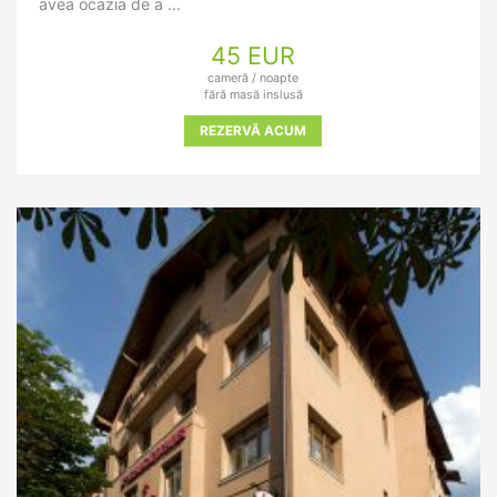
avea ocazia de a ...
45 EUR
cameră / noapte
fără masă inslusă
REZERVĂ ACUM