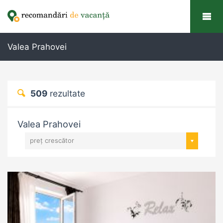
Valea Prahovei
509
rezultate
Valea Prahovei
preț crescător