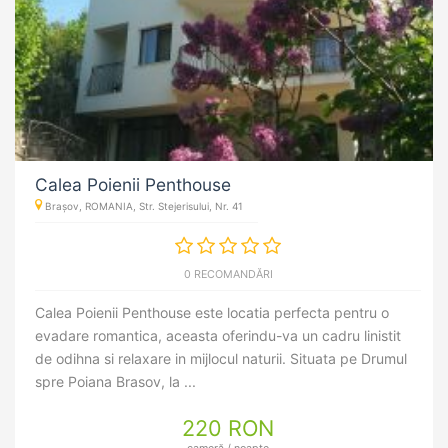
Calea Poienii Penthouse
Brașov, ROMANIA, Str. Stejerisului, Nr. 41
0 RECOMANDĂRI
Calea Poienii Penthouse este locatia perfecta pentru o
evadare romantica, aceasta oferindu-va un cadru linistit
de odihna si relaxare in mijlocul naturii. Situata pe Drumul
spre Poiana Brasov, la ...
220 RON