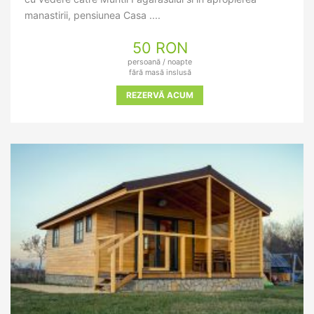
manastirii, pensiunea Casa ....
50 RON
persoană / noapte
fără masă inslusă
REZERVĂ ACUM