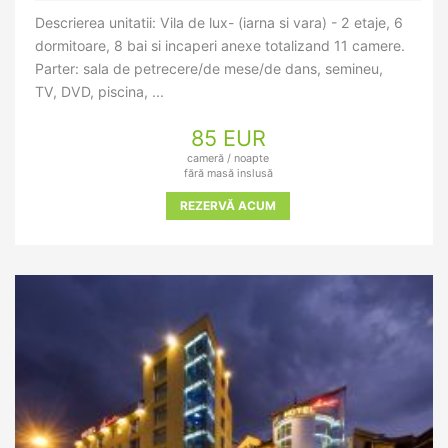
Descrierea unitatii: Vila de lux- (iarna si vara) - 2 etaje, 6
dormitoare, 8 bai si incaperi anexe totalizand 11 camere.
Parter: sala de petrecere/de mese/de dans, semineu,
TV, DVD, piscina, ...
85 EUR
cameră / noapte
fără masă inslusă
REZERVĂ ACUM