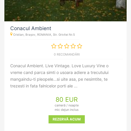
Conacul Ambient
Cristian, Brașov, ROMANIA, Str. Grivitei Nr.5
0 RECOMANDĂRI
Conacul Ambient. Live Vintage. Love Luxury Vine o
vreme cand parca simti o usoara adiere a trecutului
mangaindu-ti pleopele...si uite asa, pe nesimtite, te
trezesti in fata falnicelor porti ale ...
80 EUR
cameră / noapte
mic dejun inclus
REZERVĂ ACUM