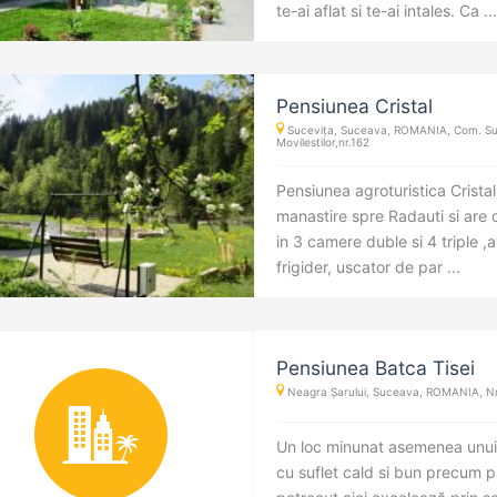
te-ai aflat si te-ai intales. Ca ...
Pensiunea Cristal
Sucevița, Suceava, ROMANIA, Com. Suce
Movilestilor,nr.162
Pensiunea agroturistica Cristal
manastire spre Radauti si are 
in 3 camere duble si 4 triple ,
frigider, uscator de par ...
Pensiunea Batca Tisei
Neagra Șarului, Suceava, ROMANIA, Nr
Un loc minunat asemenea unui 
cu suflet cald si bun precum p