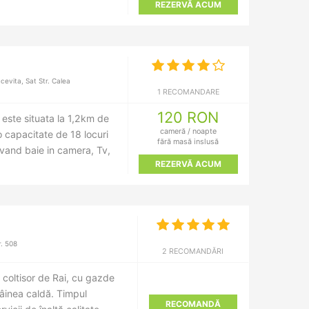
REZERVĂ ACUM
vita, Sat Str. Calea
1 RECOMANDARE
120 RON
 este situata la 1,2km de
cameră / noapte
o capacitate de 18 locuri
fără masă inslusă
avand baie in camera, Tv,
REZERVĂ ACUM
. 508
2 RECOMANDĂRI
coltisor de Rai, cu gazde
âinea caldă. Timpul
RECOMANDĂ