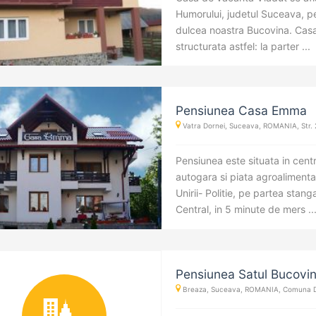
Humorului, judetul Suceava, pe 
dulcea noastra Bucovina. Cas
structurata astfel: la parter ...
Pensiunea Casa Emma
Vatra Dornei, Suceava, ROMANIA, Str.
Pensiunea este situata in centru
autogara si piata agroalimenta
Unirii- Politie, pe partea stan
Central, in 5 minute de mers ..
Pensiunea Satul Bucovi
Breaza, Suceava, ROMANIA, Comuna De 