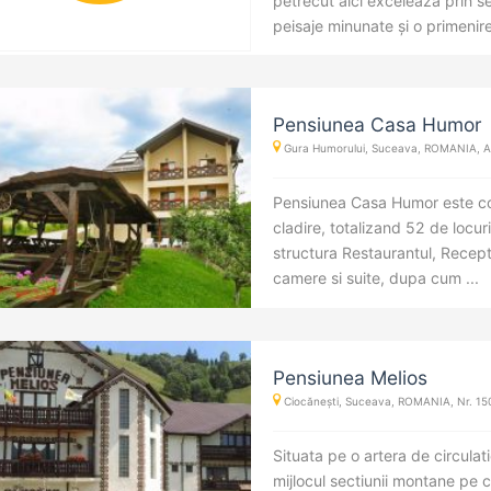
petrecut aici excelează prin ser
peisaje minunate și o primenire .
Pensiunea Casa Humor
Gura Humorului, Suceava, ROMANIA, Ale
Pensiunea Casa Humor este co
cladire, totalizand 52 de locur
structura Restaurantul, Recept
camere si suite, dupa cum ...
Pensiunea Melios
Ciocănești, Suceava, ROMANIA, Nr. 15
Situata pe o artera de circulat
mijlocul sectiunii montane pe 