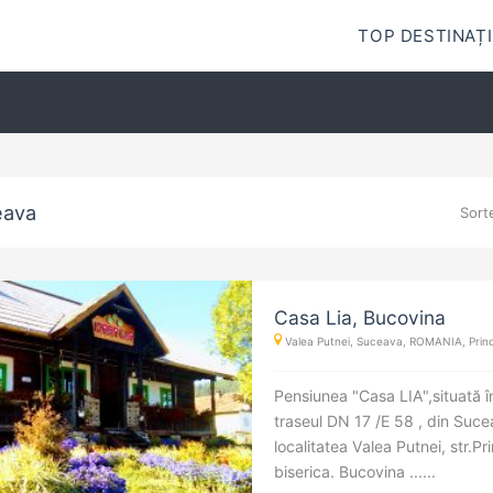
TOP DESTINAȚI
eava
Sort
Casa Lia, Bucovina
Valea Putnei, Suceava, ROMANIA, Princ
Pensiunea "Casa LIA",situată în
traseul DN 17 /E 58 , din Suce
localitatea Valea Putnei, str.Pr
biserica. Bucovina ......