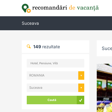
Suceava
149
rezultate
Suc
ROMANIA
Suceava
Caută