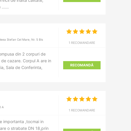
vicii de înaltă calitate,
.....
ea Stefan Cel Mare, Nr. 5 Bis
1 RECOMANDARE
mpusa din 2 corpuri de
i de cazare. Corpul A are in
RECOMANDĂ
ia, Sala de Conferinta,
0 A
1 RECOMANDARE
ie importanta ,tocmai in
care o strabate DN 18,prin