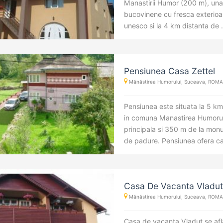
Manastirii Humor (200 m), una 
bucovinene cu fresca exterioar
unesco si la 4 km distanta de .
Pensiunea Casa Zettel
Mănăstirea Humorului, Suceava, ROMANI
Pensiunea este situata la 5 km
in comuna Manastirea Humorul
principala si 350 m de la monu
de padure. Pensiunea ofera ca
Casa De Vacanta Vladut
Mănăstirea Humorului, Suceava, ROMANI
Casa de vacanta Vladut se afl