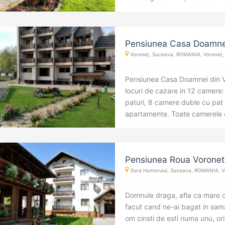
Pensiunea Casa Doamne
Voroneț, Suceava, ROMANIA, Voronet, 
Pensiunea Casa Doamnei din 
locuri de cazare in 12 camere
paturi, 8 camere duble cu pat 
apartamente. Toate camerele of
Pensiunea Roua Voronet
Gura Humorului, Suceava, ROMANIA, Vo
Domnule draga, afla ca mare ci
facut cand ne-ai bagat in sama.
om cinsti de esti numa unu, ori