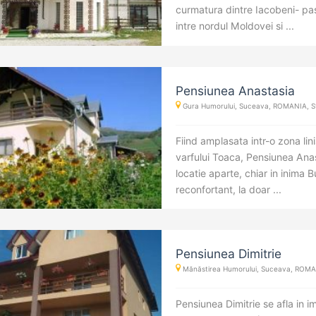
curmatura dintre Iacobeni- pas
intre nordul Moldovei si ...
Pensiunea Anastasia
Gura Humorului, Suceava, ROMANIA, Str
Fiind amplasata intr-o zona lini
varfului Toaca, Pensiunea Ana
locatie aparte, chiar in inima B
reconfortant, la doar ...
Pensiunea Dimitrie
Mănăstirea Humorului, Suceava, ROMANI
Pensiunea Dimitrie se afla in 