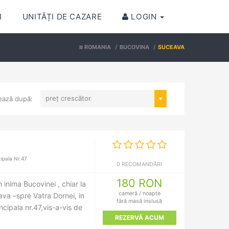
(CURRENT)
I
UNITĂȚI DE CAZARE
LOGIN
ROMANIA
BUCOVINA
SUCEAVA
preț crescător
ează după:
ipala Nr.47
0 RECOMANDĂRI
180 RON
 inima Bucovinei , chiar la
cameră / noapte
ava –spre Vatra Dornei, in
fără masă inslusă
incipala nr.47,vis-a-vis de
REZERVĂ ACUM