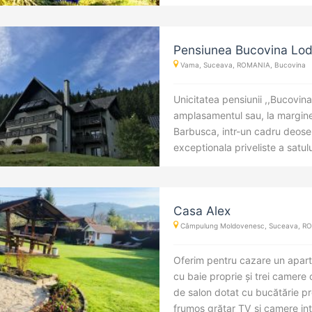
Pensiunea Bucovina Lo
Vama, Suceava, ROMANIA, Bucovina
Unicitatea pensiunii ,,Bucovin
amplasamentul sau, la margine
Barbusca, intr-un cadru deoseb
exceptionala priveliste a satului
Casa Alex
Câmpulung Moldovenesc, Suceava, ROM
Oferim pentru cazare un apa
cu baie proprie și trei camere
de salon dotat cu bucătărie pro
frumos grătar TV și camere inter