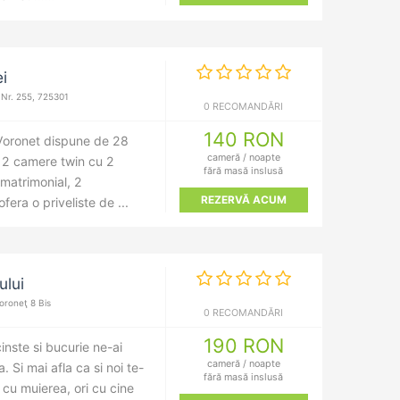
i
Nr. 255, 725301
0 RECOMANDĂRI
140 RON
Voronet dispune de 28
cameră / noapte
: 2 camere twin cu 2
fără masă inslusă
matrimonial, 2
REZERVĂ ACUM
era o priveliste de ...
ului
roneţ 8 Bis
0 RECOMANDĂRI
190 RON
nste si bucurie ne-ai
cameră / noapte
 Si mai afla ca si noi te-
fără masă inslusă
 cu muierea, ori cu cine