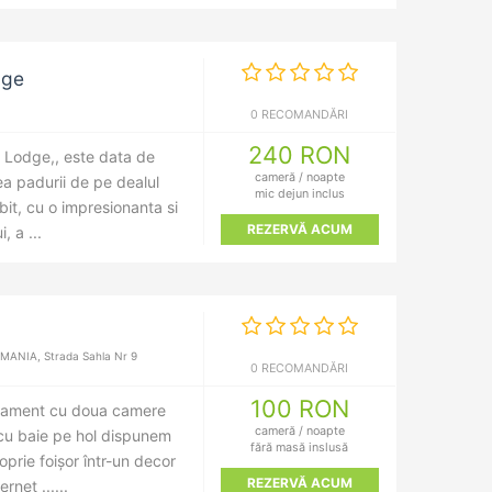
dge
0 RECOMANDĂRI
240 RON
a Lodge,, este data de
cameră / noapte
a padurii de pe dealul
mic dejun inclus
it, cu o impresionanta si
REZERVĂ ACUM
, a ...
ANIA, Strada Sahla Nr 9
0 RECOMANDĂRI
100 RON
rtament cu doua camere
cameră / noapte
 cu baie pe hol dispunem
fără masă inslusă
prie foișor într-un decor
REZERVĂ ACUM
net ......