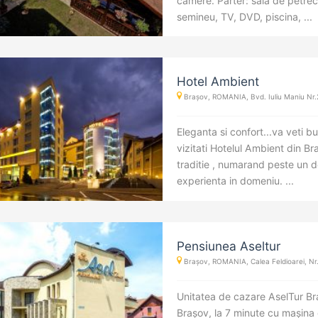
camere. Parter: sala de petre
semineu, TV, DVD, piscina, ...
Hotel Ambient
Brașov, ROMANIA, Bvd. Iuliu Maniu Nr.
Eleganta si confort...va veti b
vizitati Hotelul Ambient din B
traditie , numarand peste un d
experienta in domeniu. ...
Pensiunea Aseltur
Brașov, ROMANIA, Calea Feldioarei, Nr
Unitatea de cazare AselTur Bra
Brașov, la 7 minute cu mașina d