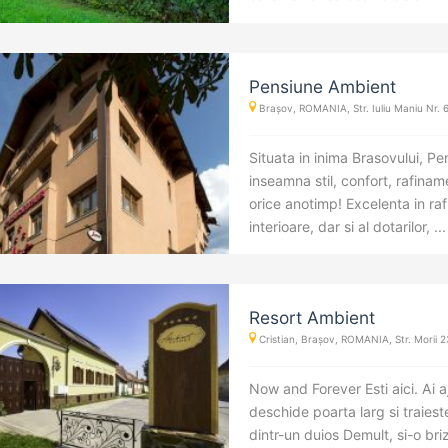
Pensiune Ambient
Brașov, ROMANIA, Str. Iuliu Maniu Nr. 
Situata in inima Brasovului, P
inseamna stil, confort, rafinam
orice anotimp! Excelenta in ra
interioare, dar si al dotarilor, ...
Resort Ambient
Cristian, Brașov, ROMANIA, Str. Morii 2
Now and Forever Esti aici. Ai a
deschide poarta larg si traiest
dintr-un duios Demult, si-o bri