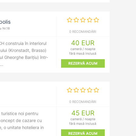
polis
u Nr.18
0 RECOMANDĂRI
40 EUR
 construia în interiorul
cameră / noapte
ului (Kronstadt, Brasso)
fără masă inslusă
ul Gheorghe Barițiu) într-
REZERVĂ ACUM
..
 3
0 RECOMANDĂRI
45 EUR
turistice noi pentru
cameră / noapte
 concept de cazare cu
fără masă inslusă
 o unitate hoteliera in
REZERVĂ ACUM