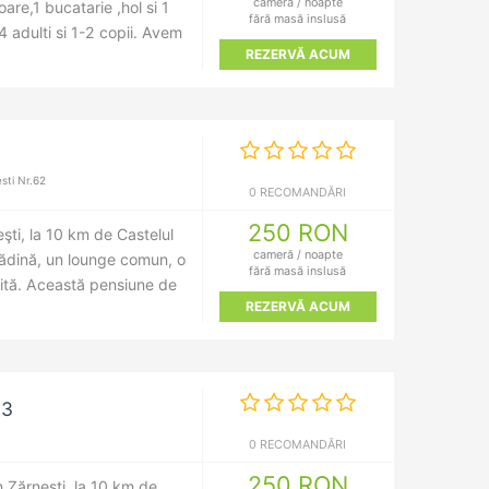
cameră / noapte
are,1 bucatarie ,hol si 1
fără masă inslusă
4 adulti si 1-2 copii. Avem
REZERVĂ ACUM
sti Nr.62
0 RECOMANDĂRI
250 RON
eşti, la 10 km de Castelul
cameră / noapte
grădină, un lounge comun, o
fără masă inslusă
uită. Această pensiune de
REZERVĂ ACUM
 3
0 RECOMANDĂRI
250 RON
n Zărneşti, la 10 km de