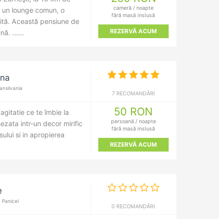
cameră / noapte
ă, un lounge comun, o
fără masă inslusă
uită. Această pensiune de
REZERVĂ ACUM
. ......
ana
nsilvania
7 RECOMANDĂRI
50 RON
gitatie ce te îmbie la
persoană / noapte
ezata intr-un decor mirific
fără masă inslusă
ului si in apropierea
REZERVĂ ACUM
e
 Panicel
0 RECOMANDĂRI