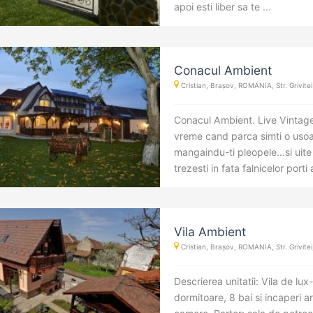
apoi esti liber sa te ...
Conacul Ambient
Cristian, Brașov, ROMANIA, Str. Grivitei
Conacul Ambient. Live Vintage
vreme cand parca simti o usoar
mangaindu-ti pleopele...si uite
trezesti in fata falnicelor porti a
Vila Ambient
Cristian, Brașov, ROMANIA, Str. Grivitei,
Descrierea unitatii: Vila de lux-
dormitoare, 8 bai si incaperi a