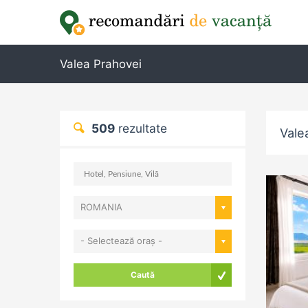
Valea Prahovei
509
rezultate
Vale
ROMANIA
- Selectează oraș -
Caută