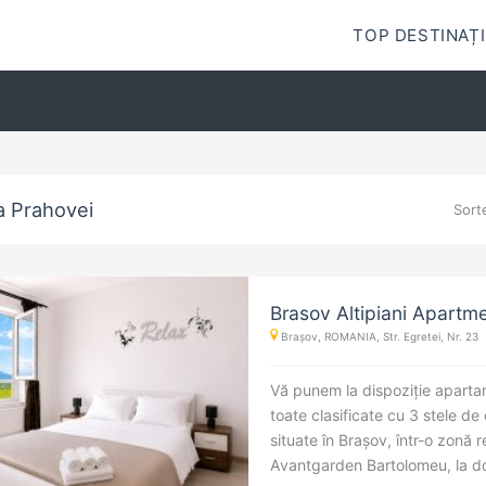
TOP DESTINAȚI
a Prahovei
Sort
Brasov Altipiani Apartm
Brașov, ROMANIA, Str. Egretei, Nr. 23
Vă punem la dispoziție apartam
toate clasificate cu 3 stele de
situate în Brașov, într-o zonă 
Avantgarden Bartolomeu, la doa