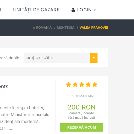
(CURRENT)
I
UNITĂȚI DE CAZARE
LOGIN
ROMANIA
MUNTENIA
VALEA PRAHOVEI
preț crescător
ează după:
ents
1 RECOMANDARE
200 RON
ente în regim hotelier,
cameră / noapte
 către Ministerul Turismului
fără masă inslusă
rezidențială modernă,
REZERVĂ ACUM
r ......