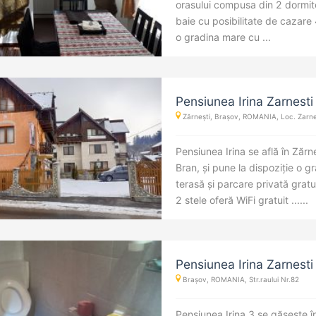
orasului compusa din 2 dormito
baie cu posibilitate de cazare 
o gradina mare cu ...
Pensiunea Irina Zarnesti
Zărnești, Brașov, ROMANIA, Loc. Zarne
Pensiunea Irina se află în Zărn
Bran, și pune la dispoziție o 
terasă și parcare privată grat
2 stele oferă WiFi gratuit ......
Pensiunea Irina Zarnesti
Brașov, ROMANIA, Str.raului Nr.82
Pensiunea Irina 3 se găsește î