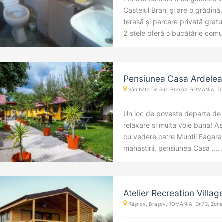
Castelul Bran, și are o grădin
terasă și parcare privată grat
2 stele oferă o bucătărie comună
Pensiunea Casa Ardele
Sâmbăta De Sus, Brașov, ROMANIA, Tra
Un loc de poveste departe de a
relaxare si multa voie buna! As
cu vedere catre Muntii Fagaras
manastirii, pensiunea Casa ....
Atelier Recreation Villag
Râșnov, Brașov, ROMANIA, Dn73, Zona