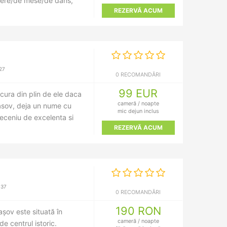
cere/de mese/de dans,
REZERVĂ ACUM
27
0 RECOMANDĂRI
99 EUR
ucura din plin de ele daca
cameră / noapte
rasov, deja un nume cu
mic dejun inclus
eceniu de excelenta si
REZERVĂ ACUM
.37
0 RECOMANDĂRI
190 RON
șov este situată în
cameră / noapte
e centrul istoric.