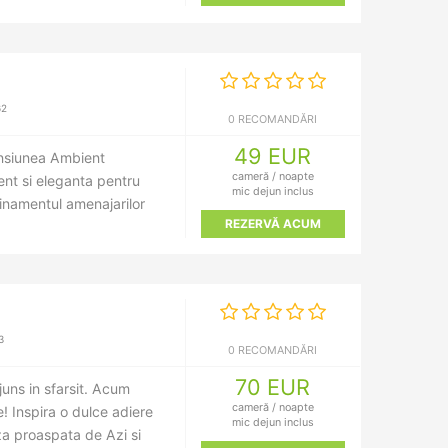
62
0 RECOMANDĂRI
49 EUR
ensiunea Ambient
cameră / noapte
ent si eleganta pentru
mic dejun inclus
finamentul amenajarilor
REZERVĂ ACUM
3
0 RECOMANDĂRI
70 EUR
juns in sfarsit. Acum
cameră / noapte
e! Inspira o dulce adiere
mic dejun inclus
za proaspata de Azi si