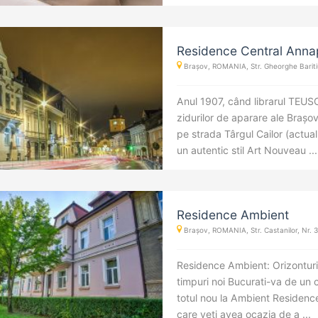
Residence Central Anna
Brașov, ROMANIA, Str. Gheorghe Bariti
Anul 1907, când librarul TEUSCH
zidurilor de aparare ale Brașov
pe strada Târgul Cailor (actual
un autentic stil Art Nouveau ....
Residence Ambient
Brașov, ROMANIA, Str. Castanilor, Nr.
Residence Ambient: Orizonturi 
timpuri noi Bucurati-va de un
totul nou la Ambient Residence,
care veti avea ocazia de a ...