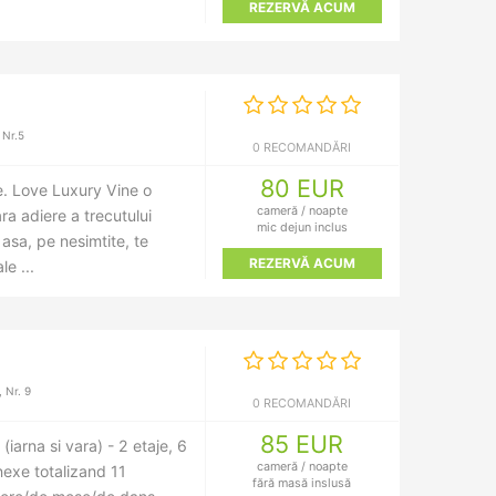
REZERVĂ ACUM
 Nr.5
0 RECOMANDĂRI
80 EUR
. Love Luxury Vine o
cameră / noapte
a adiere a trecutului
mic dejun inclus
 asa, pe nesimtite, te
REZERVĂ ACUM
le ...
 Nr. 9
0 RECOMANDĂRI
85 EUR
 (iarna si vara) - 2 etaje, 6
cameră / noapte
nexe totalizand 11
fără masă inslusă