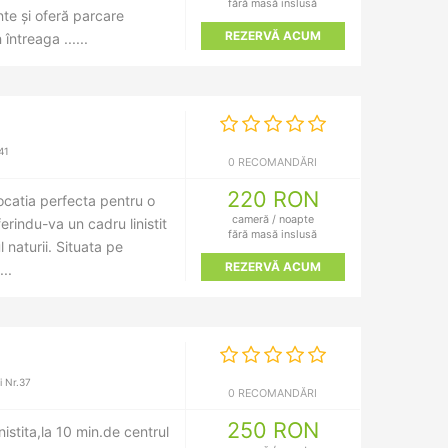
fără masă inslusă
te și oferă parcare
REZERVĂ ACUM
 întreaga ......
41
0 RECOMANDĂRI
220 RON
ocatia perfecta pentru o
cameră / noapte
rindu-va un cadru linistit
fără masă inslusă
l naturii. Situata pe
REZERVĂ ACUM
..
 Nr.37
0 RECOMANDĂRI
250 RON
nistita,la 10 min.de centrul