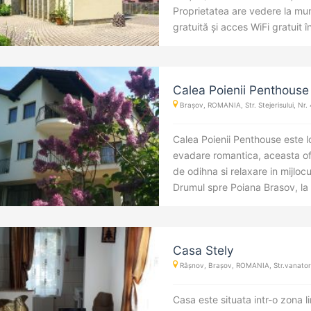
Proprietatea are vedere la mun
gratuită și acces WiFi gratuit în
Calea Poienii Penthouse
Brașov, ROMANIA, Str. Stejerisului, Nr. 
Calea Poienii Penthouse este l
evadare romantica, aceasta ofe
de odihna si relaxare in mijlocu
Drumul spre Poiana Brasov, la .
Casa Stely
Râșnov, Brașov, ROMANIA, Str.vanatori
Casa este situata intr-o zona li