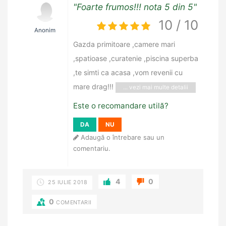
"Foarte frumos!!! nota 5 din 5"
10 / 10
Anonim
Gazda primitoare ,camere mari
,spatioase ,curatenie ,piscina superba
,te simti ca acasa ,vom revenii cu
mare drag!!!
... vezi mai multe detalii
Este o recomandare utilă?
DA
NU
Adaugă o întrebare sau un
comentariu.
4
0
25 IULIE 2018
0
COMENTARII