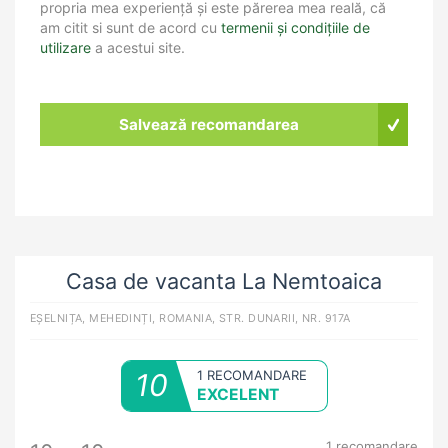
propria mea experiență și este părerea mea reală, că
am citit si sunt de acord cu
termenii și condițiile de
utilizare
a acestui site.
Salvează recomandarea
Casa de vacanta La Nemtoaica
EȘELNIȚA, MEHEDINȚI, ROMANIA, STR. DUNARII, NR. 917A
10
1 RECOMANDARE
EXCELENT
1
recomandare