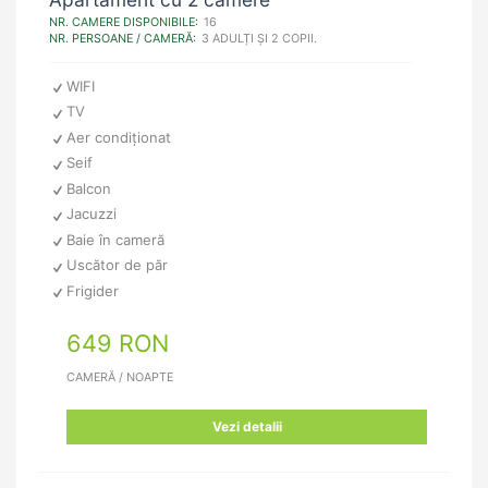
NR. CAMERE DISPONIBILE:
16
NR. PERSOANE / CAMERĂ:
3 ADULȚI ȘI 2 COPII.
WIFI
TV
Aer condiționat
Seif
Balcon
Jacuzzi
Baie în cameră
Uscător de păr
Frigider
649 RON
CAMERĂ / NOAPTE
Vezi detalii