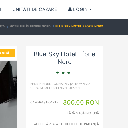
I
UNITĂȚI DE CAZARE
LOGIN
NȚA
HOTELURI ÎN EFORIE NORD
BLUE SKY HOTEL EFORIE NORD
Blue Sky Hotel Eforie
ANDĂ
Nord
EFORIE NORD, CONSTANȚA, ROMANIA,
STRADA MEDUZEI NR 1, 905350
300.00 RON
CAMERĂ / NOAPTE
FĂRĂ MASĂ INCLUSĂ
ACCEPTĂ PLATA CU
TICHETE DE VACANȚĂ