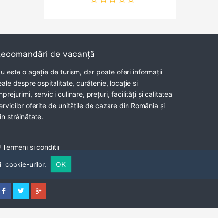
Recomandări de vacanță
u este o ageție de turism, dar poate oferi informații
eale despre ospitalitate, curătenie, locație si
mprejurimi, servicii culinare, prețuri, facilități și calitatea
ervicilor oferite de unitățile de cazare din România și
in străinătate.
Termeni și condiții
i
cookie-urilor.
OK
Contact