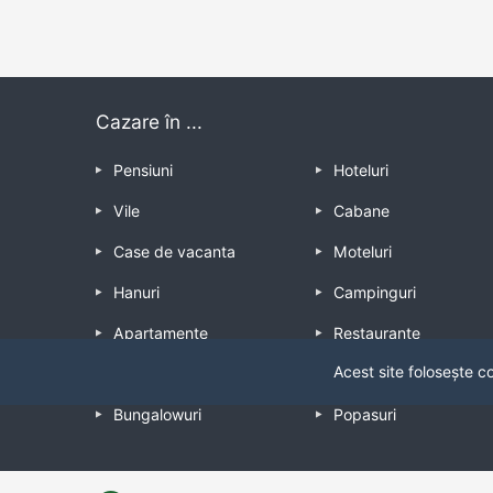
Cazare în ...
Pensiuni
Hoteluri
Vile
Cabane
Case de vacanta
Moteluri
Hanuri
Campinguri
Apartamente
Restaurante
Acest site folosește c
Hosteluri
Casteluri
Bungalowuri
Popasuri