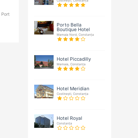
Costinești, Constanța
 Port
Porto Bella
Boutique Hotel
Mamaia Nord, Constanța
Hotel Piccadilly
Mamaia, Constanța
Hotel Meridian
Costinești, Constanța
Hotel Royal
Constanța