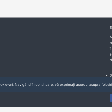
N
r
î
s
d
ookie-uri. Navigând în continuare, vă exprimați acordul asupra folosiri