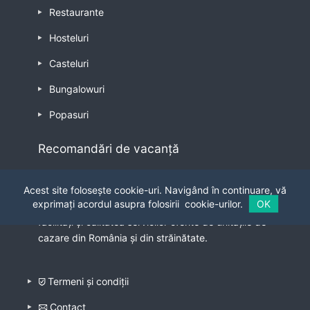
Restaurante
Hosteluri
Casteluri
Bungalowuri
Popasuri
Recomandări de vacanță
Nu este o ageție de turism, dar poate oferi
Acest site folosește cookie-uri. Navigând în continuare, vă
informații reale despre ospitalitate, curătenie,
exprimați acordul asupra folosirii
cookie-urilor.
OK
locație si împrejurimi, servicii culinare, prețuri,
facilități și calitatea servicilor oferite de unitățile de
cazare din România și din străinătate.
Termeni și condiții
Contact