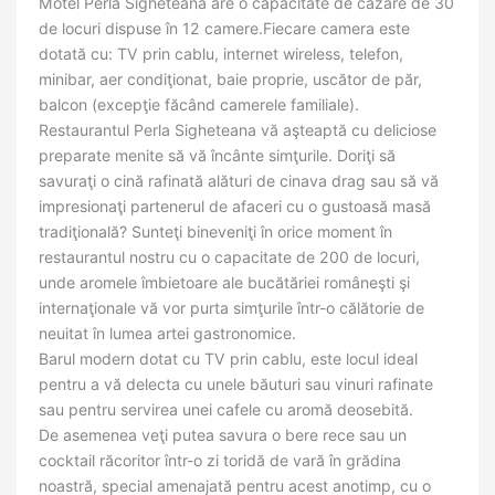
Motel Perla Sigheteana are o capacitate de cazare de 30
de locuri dispuse în 12 camere.Fiecare camera este
dotată cu: TV prin cablu, internet wireless, telefon,
minibar, aer condiţionat, baie proprie, uscător de păr,
balcon (excepţie făcând camerele familiale).
Restaurantul Perla Sigheteana vă aşteaptă cu deliciose
preparate menite să vă încânte simţurile. Doriţi să
savuraţi o cină rafinată alături de cinava drag sau să vă
impresionaţi partenerul de afaceri cu o gustoasă masă
tradiţională? Sunteţi bineveniţi în orice moment în
restaurantul nostru cu o capacitate de 200 de locuri,
unde aromele îmbietoare ale bucătăriei româneşti şi
internaţionale vă vor purta simţurile într-o călătorie de
neuitat în lumea artei gastronomice.
Barul modern dotat cu TV prin cablu, este locul ideal
pentru a vă delecta cu unele băuturi sau vinuri rafinate
sau pentru servirea unei cafele cu aromă deosebită.
De asemenea veţi putea savura o bere rece sau un
cocktail răcoritor într-o zi toridă de vară în grădina
noastră, special amenajată pentru acest anotimp, cu o