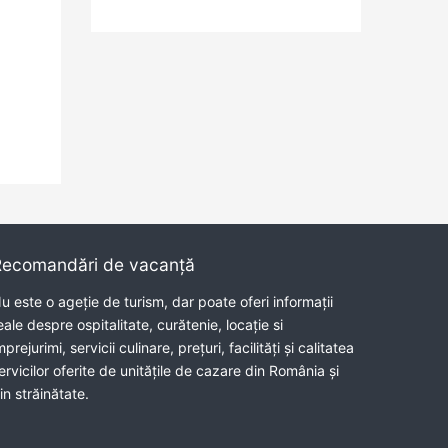
Recomandări de vacanță
u este o ageție de turism, dar poate oferi informații
eale despre ospitalitate, curătenie, locație si
mprejurimi, servicii culinare, prețuri, facilități și calitatea
ervicilor oferite de unitățile de cazare din România și
in străinătate.