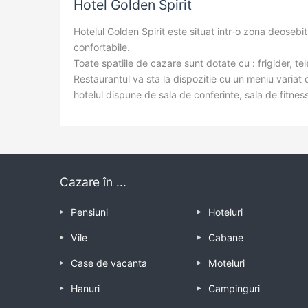
Hotel Golden Spirit
Hotelul Golden Spirit este situat intr-o zona deoseb
confortabile.
Toate spatiile de cazare sunt dotate cu : frigider, tel
Restaurantul va sta la dispozitie cu un meniu variat
hotelul dispune de sala de conferinte, sala de fitness
Cazare în ...
Pensiuni
Hoteluri
Vile
Cabane
Case de vacanta
Moteluri
Hanuri
Campinguri