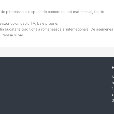
it de pitoreasca si dispune de camere cu pat matrimonial, foarte
evizor color, cablu TV, baie proprie.
 din bucataria traditionala romaneasca si internationala. De asemenea
, terasa si bar.
N
r
î
s
d