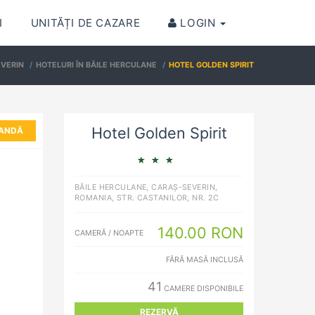
I
UNITĂȚI DE CAZARE
LOGIN
EVERIN
HOTELURI ÎN BĂILE HERCULANE
HOTEL GOLDEN SPIRIT
Hotel Golden Spirit
ANDĂ
BĂILE HERCULANE, CARAȘ-SEVERIN,
ROMANIA, STR. CASTANILOR, NR. 2C
140.00 RON
CAMERĂ / NOAPTE
FĂRĂ MASĂ INCLUSĂ
41
CAMERE DISPONIBILE
REZERVĂ